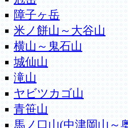
障子ヶ岳
米ノ餅山～大谷山
横山～鬼石山
城仙山
滝山
ヤビツカゴ山
青笹山
馬ノ口山(中津岡山～