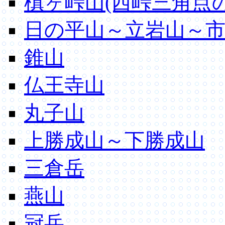
槙ヶ峠山(西峠三角点
日の平山～立岩山～
錐山
仏王寺山
丸子山
上勝成山～下勝成山
三倉岳
燕山
冠岳