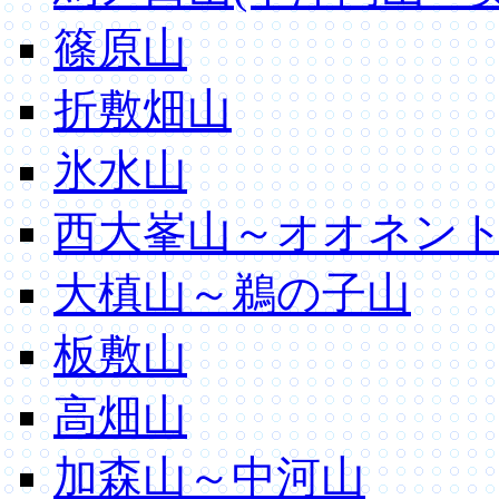
篠原山
折敷畑山
氷水山
西大峯山～オオネン
大槙山～鵜の子山
板敷山
高畑山
加森山～中河山