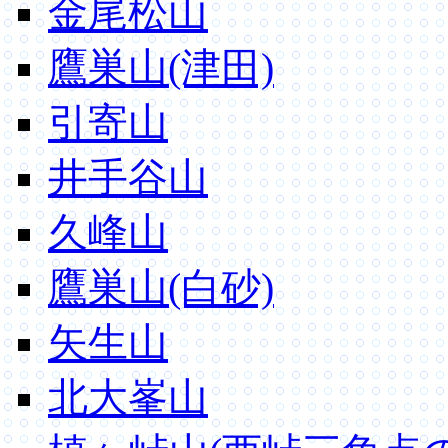
金尾松山
鷹巣山(津田)
引寄山
井手谷山
久峰山
鷹巣山(白砂)
矢生山
北大峯山