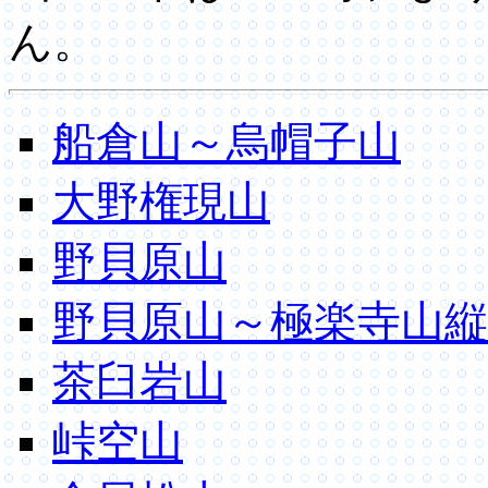
ん。
船倉山～烏帽子山
大野権現山
野貝原山
野貝原山～極楽寺山縦
茶臼岩山
峠空山